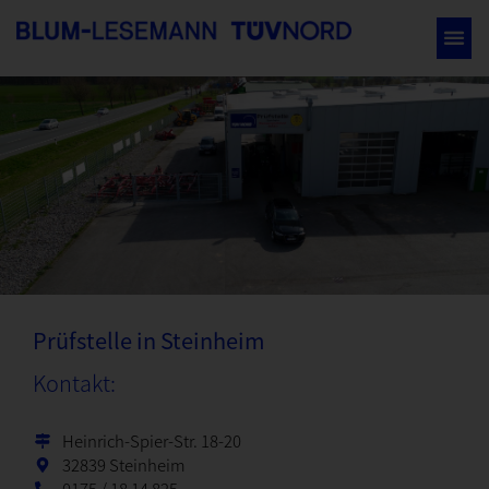
STEINHEIM
Prüfstelle in Steinheim
Kontakt:
Heinrich-Spier-Str. 18-20
32839 Steinheim
0175 / 18 14 825