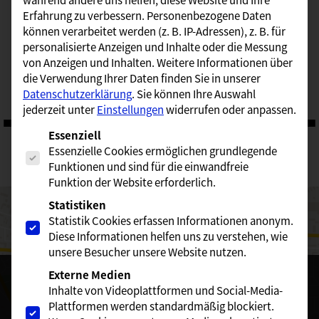
Erfahrung zu verbessern.
Personenbezogene Daten
können verarbeitet werden (z. B. IP-Adressen), z. B. für
personalisierte Anzeigen und Inhalte oder die Messung
Josef Papenkordt
von Anzeigen und Inhalten.
Weitere Informationen über
die Verwendung Ihrer Daten finden Sie in unserer
Datenschutzerklärung
.
Sie können Ihre Auswahl
jederzeit unter
Einstellungen
widerrufen oder anpassen.
Es folgt eine Liste der Service-Gruppen, für die eine Einwill
Essenziell
Essenzielle Cookies ermöglichen grundlegende
Ihr Weg zu uns:
Funktionen und sind für die einwandfreie
Funktion der Website erforderlich.
Statistiken
Statistik Cookies erfassen Informationen anonym.
Diese Informationen helfen uns zu verstehen, wie
unsere Besucher unsere Website nutzen.
Sie sehen gerade einen Platzhalterinhalt von
Google Maps
.
Externe Medien
Um auf den eigentlichen Inhalt zuzugreifen, klicken Sie auf
Inhalte von Videoplattformen und Social-Media-
die Schaltfläche unten. Bitte beachten Sie, dass dabei Daten
Plattformen werden standardmäßig blockiert.
an Drittanbieter weitergegeben werden.