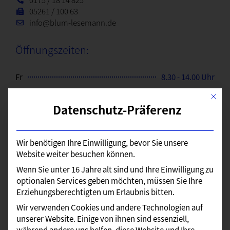
05261 / 100 63
info@blum-lesemann.de
Öffnungszeiten:
Fr
8.30 - 14.00 Uhr
Mit di
Datenschutz-Präferenz
Und nach Vereinbarung
Ansprechpartner:
Wir benötigen Ihre Einwilligung, bevor Sie unsere
Website weiter besuchen können.
Wenn Sie unter 16 Jahre alt sind und Ihre Einwilligung zu
optionalen Services geben möchten, müssen Sie Ihre
Erziehungsberechtigten um Erlaubnis bitten.
Wir verwenden Cookies und andere Technologien auf
unserer Website. Einige von ihnen sind essenziell,
während andere uns helfen, diese Website und Ihre