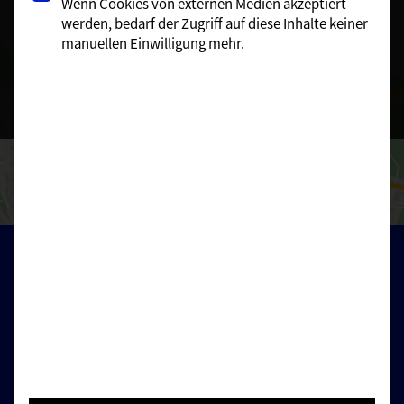
Wenn Cookies von externen Medien akzeptiert
Mehr Informationen
werden, bedarf der Zugriff auf diese Inhalte keiner
Inhalt entsperren
manuellen Einwilligung mehr.
Erforderlichen Service akzeptieren und Inhalte
entsperren
Menü:
Start
Standorte
News
Karriere
Unfall - was tun?