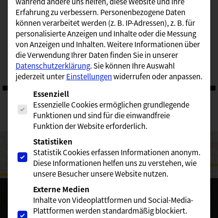
während andere uns helfen, diese Website und Ihre
Erfahrung zu verbessern.
Personenbezogene Daten
können verarbeitet werden (z. B. IP-Adressen), z. B. für
personalisierte Anzeigen und Inhalte oder die Messung
Sebastian Altenhain
von Anzeigen und Inhalten.
Weitere Informationen über
die Verwendung Ihrer Daten finden Sie in unserer
Datenschutzerklärung
.
Sie können Ihre Auswahl
jederzeit unter
Einstellungen
widerrufen oder anpassen.
Es folgt eine Liste der Service-Gruppen, für die eine Einwill
Essenziell
Essenzielle Cookies ermöglichen grundlegende
Funktionen und sind für die einwandfreie
Ihr Weg zu uns:
Funktion der Website erforderlich.
Statistiken
Statistik Cookies erfassen Informationen anonym.
Diese Informationen helfen uns zu verstehen, wie
unsere Besucher unsere Website nutzen.
Externe Medien
Sie sehen gerade einen Platzhalterinhalt von
Google Maps
.
Um auf den eigentlichen Inhalt zuzugreifen, klicken Sie auf
Inhalte von Videoplattformen und Social-Media-
die Schaltfläche unten. Bitte beachten Sie, dass dabei Daten
Plattformen werden standardmäßig blockiert.
an Drittanbieter weitergegeben werden.