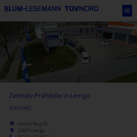
LEMGO
Zentrale Prüfstelle in Lemgo
Kontakt:
Liemer Weg 68
32657 Lemgo
05261 / 93 45 27