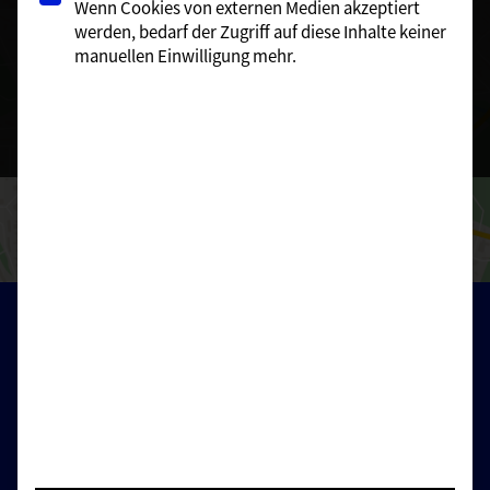
Wenn Cookies von externen Medien akzeptiert
Mehr Informationen
werden, bedarf der Zugriff auf diese Inhalte keiner
manuellen Einwilligung mehr.
Inhalt entsperren
Erforderlichen Service akzeptieren und Inhalte
entsperren
Menü:
Start
Standorte
News
Karriere
Unfall - was tun?