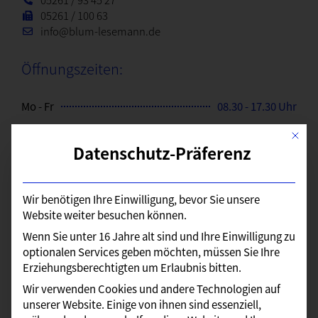
05261 / 100 63
info@blum-lesemann.de
Öffnungszeiten:
Mo - Fr
08.30 - 17.30 Uhr
Mo - Fr (Dez. - März)
08.30 - 17.00 Uhr
Mit di
Datenschutz-Präferenz
Sa
08.30 - 12.00 Uhr
Wir benötigen Ihre Einwilligung, bevor Sie unsere
Ansprechpartner:
Website weiter besuchen können.
Wenn Sie unter 16 Jahre alt sind und Ihre Einwilligung zu
optionalen Services geben möchten, müssen Sie Ihre
Erziehungsberechtigten um Erlaubnis bitten.
Wir verwenden Cookies und andere Technologien auf
unserer Website. Einige von ihnen sind essenziell,